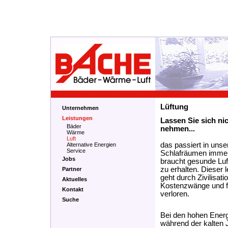
Lüftung
Unternehmen
Leistungen
Lassen Sie sich ni
Bäder
nehmen...
Wärme
Luft
das passiert in uns
Alternative Energien
Service
Schlafräumen immer
Jobs
braucht gesunde Luf
zu erhalten. Dieser
Partner
geht durch Zivilisati
Aktuelles
Kostenzwänge und f
Kontakt
verl
Suche
Bei den hohen Energ
während der kalten 