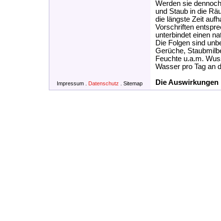
Werden sie dennoch 
und Staub in die Räu
die längste Zeit aufh
Vorschriften entspr
unterbindet einen na
Die Folgen sind unb
Gerüche, Staubmilbe
Feuchte u.a.m. Wuss
Wasser pro Tag an d
Die Auswirkungen 
Impressum
.
Datenschutz
.
Sitemap
Müdigkeit, Ner
Die Auswirkungen 
Schimmelpilz,
Gesunde, frische Lu
Wärme. Mensch und 
Innenraumluft gegen
Ihnen, welche Möglic
Frage kommen.
Klima